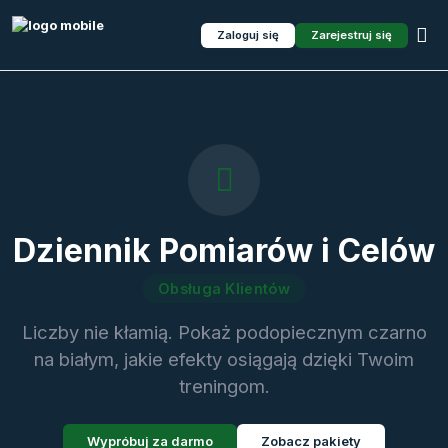
Zaloguj się
Zarejestruj się
Dziennik Pomiarów i Celów
Obsługa Klientów
Liczby nie kłamią. Pokaż podopiecznym czarno
na białym, jakie efekty osiągają dzięki Twoim
treningom.
Wypróbuj za darmo
Zobacz pakiety