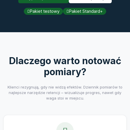
Pakiet testowy
Pakiet Standard+
Dlaczego warto notować
pomiary?
Klienci rezygnują, gdy nie widzą efektów. Dziennik pomiarów to
najlepsze narzędzie retencji – wizualizuje progres, nawet gdy
waga stoi w miejscu.