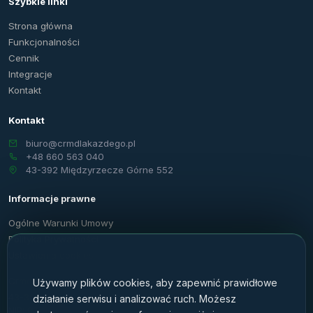
Szybkie linki
Strona główna
Funkcjonalności
Cennik
Integracje
Kontakt
Kontakt
biuro@crmdlakazdego.pl
+48 660 563 040
43-392 Międzyrzecze Górne 552
Informacje prawne
Ogólne Warunki Umowy
Polityka Prywatności
Ustawienia cookies
Crmdlakażdego.pl Sp. z o.o.
Używamy plików cookies, aby zapewnić prawidłowe
43-392 Międzyrzecze Górne 552
działanie serwisu i analizować ruch. Możesz
NIP: 9372687179 · KRS: 0000646936