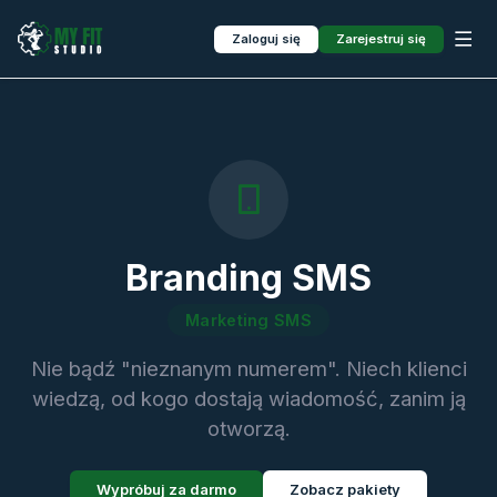
Zaloguj się
Zarejestruj się
Branding SMS
Marketing SMS
Nie bądź "nieznanym numerem". Niech klienci
wiedzą, od kogo dostają wiadomość, zanim ją
otworzą.
Wypróbuj za darmo
Zobacz pakiety