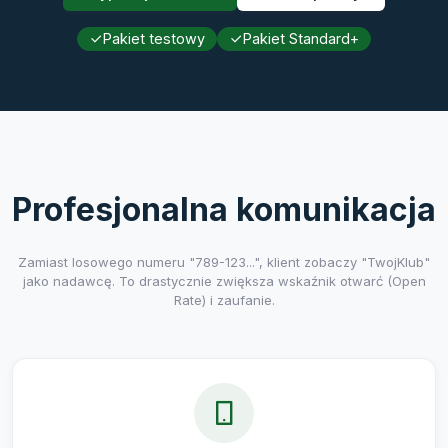
Pakiet testowy
Pakiet Standard+
Profesjonalna komunikacja
Zamiast losowego numeru "789-123...", klient zobaczy "TwojKlub"
jako nadawcę. To drastycznie zwiększa wskaźnik otwarć (Open
Rate) i zaufanie.